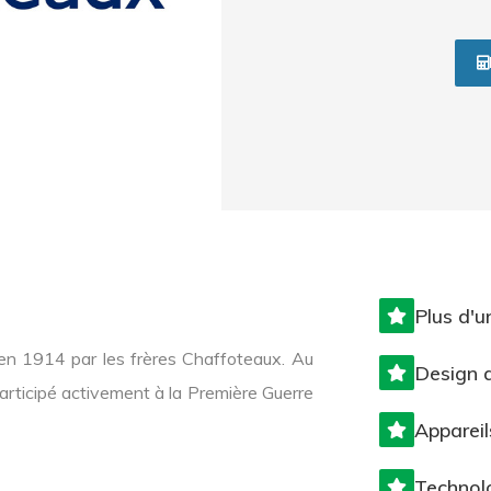
Plus d'u
en 1914 par les frères Chaffoteaux. Au
Design q
 participé activement à la Première Guerre
Apparei
Technol