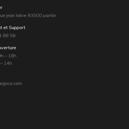
er
e jean lolive 93500 pantin
nt et Support
3 88 58
uverture
 9h – 18h
 – 14h
egoce.com
’eau