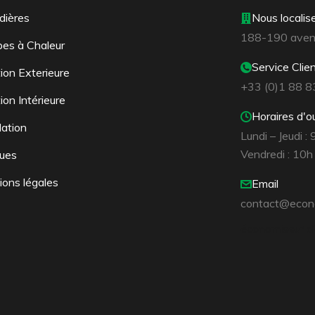
dières
Nous localis
188-190 avenu
es à Chaleur
Service Clie
tion Exterieure
+33 (0)1 88 8
tion Intérieure
Horaires d'o
lation
Lundi – Jeudi :
Vendredi : 10h
ues
ons légales
Email
contact@econ
économiseur d