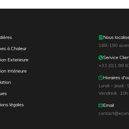
dières
Nous localis
188-190 avenu
es à Chaleur
Service Clie
tion Exterieure
+33 (0)1 88 8
tion Intérieure
Horaires d'o
lation
Lundi – Jeudi :
Vendredi : 10h
ues
ons légales
Email
contact@econ
économiseur d