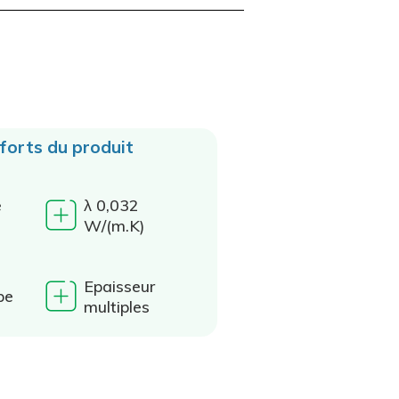
 forts du produit
e
λ 0,032
W/(m.K)
Epaisseur
be
multiples