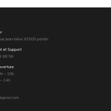
er
e jean lolive 93500 pantin
nt et Support
3 88 58
uverture
 9h – 18h
 – 14h
egoce.com
’eau