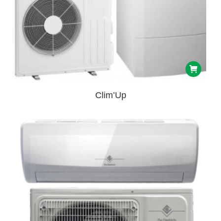
Clim’Up